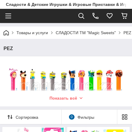
Сладости & Детские Игрушки & Игровые Приставки & Игры
Товары и услуги
СЛАДОСТИ ТМ "Magic Sweets"
PEZ
PEZ
Показать всё
PEZ - это конфеты из детства. Маленькие драже со вкусами:
кока-колы, экзотические, фруктовые и кислые.
Соберите всю коллекцию любимых героев - любимую
Сортировка
0
Фильтры
Машеньку с ее другом Медведем, Миньоны, Щенячий
Патруль!