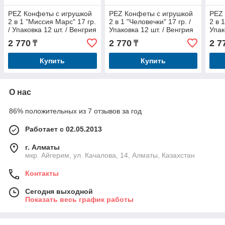
PEZ Конфеты с игрушкой
PEZ Конфеты с игрушкой
PEZ 
2 в 1 "Миссия Марс" 17 гр.
2 в 1 "Человечки" 17 гр. /
2 в 
/ Упаковка 12 шт. / Венгрия
Упаковка 12 шт. / Венгрия
Упак
2 770
2 770
2 7
₸
₸
Купить
Купить
О нас
86% положительных из 7 отзывов за год
Работает с 02.05.2013
г. Алматы
мкр. Айгерим, ул. Качалова, 14, Алматы, Казахстан
Контакты
Сегодня выходной
Показать весь график работы