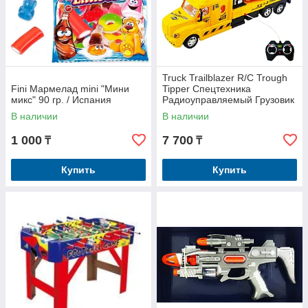
Truck Trailblazer R/C Trough
Fini Мармелад mini "Мини
Tipper Спецтехника
микс" 90 гр. / Испания
Радиоуправляемый Грузовик
с ковшом, звук и свет
В наличии
В наличии
1 000
7 700
₸
₸
Купить
Купить