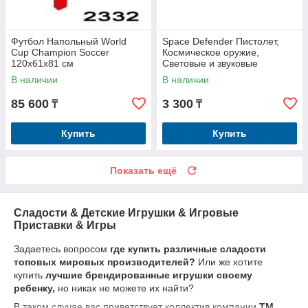
Футбол Напольный World
Space Defender Пистолет,
Cup Champion Soccer
Космическое оружие,
120х61х81 см
Световые и звуковые
эффекты YH3104-3
В наличии
В наличии
85 600
3 300
₸
₸
Купить
Купить
Показать ещё
Сладости & Детские Игрушки & Игровые
Приставки & Игры
Задаетесь вопросом
где купить различные сладости
топовых мировых производителей?
Или же хотите
купить
лучшие брендированные игрушки своему
ребенку,
но никак не можете их найти?
В таком случае вас приветствует коллектив компании
TM