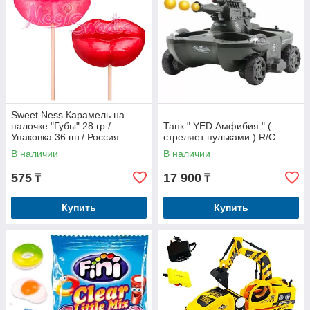
Sweet Ness Карамель на
палочке "Губы" 28 гр./
Танк " YED Амфибия " (
Упаковка 36 шт./ Россия
стреляет пульками ) R/C
В наличии
В наличии
575
17 900
₸
₸
Купить
Купить