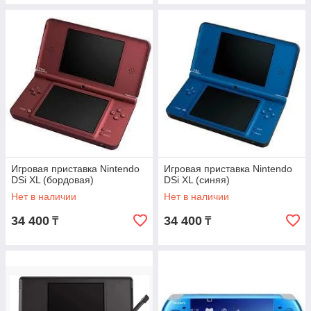
Игровая приставка Nintendo
Игровая приставка Nintendo
DSi XL (бордовая)
DSi XL (синяя)
Нет в наличии
Нет в наличии
34 400
34 400
₸
₸