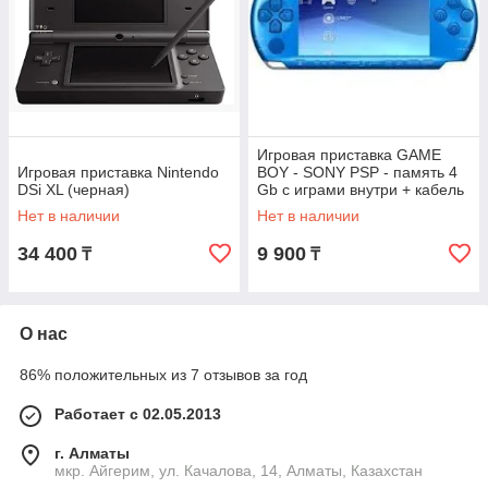
Игровая приставка GAME
Игровая приставка Nintendo
BOY - SONY PSP - память 4
DSi XL (черная)
Gb с играми внутри + кабель
подключения к TV, от 3
Нет в наличии
Нет в наличии
34 400
9 900
₸
₸
О нас
86% положительных из 7 отзывов за год
Работает с 02.05.2013
г. Алматы
мкр. Айгерим, ул. Качалова, 14, Алматы, Казахстан