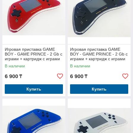
Игровая приставка GAME
Игровая приставка GAME
BOY - GAME PRINCE - 2 Gb с
BOY - GAME PRINCE - 2 Gb с
играми + картридж с играми
играми + картридж с играми
+ кабель к TV, (красная)
+ кабель к TV, (черная)
В наличии
В наличии
6 900
6 900
₸
₸
Купить
Купить