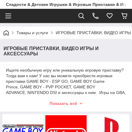
Сладости & Детские Игрушки & Игровые Приставки & Игры
Товары и услуги
ИГРОВЫЕ ПРИСТАВКИ, ВИДЕО ИГРЫ
ИГРОВЫЕ ПРИСТАВКИ, ВИДЕО ИГРЫ И
АКСЕССУАРЫ
Ищите необычную игру или уникальную игровую приставку?
Тогда вам к нам! У нас вы можете приобрести игровые
приставки GAME BOY - ESP GO, GAME BOY Game
Prince, GAME BOY - PVP POCKET, GAME BOY
ADVANCE, NINTENDO DSI и аксессуары к ним. Игры на GBA,
NDS, Wii, Wii U, PlayStation, X box, PSP, PS Vitа и многое
Показать всё
другое!