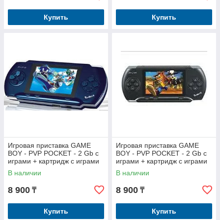
Купить
Купить
Игровая приставка GAME
Игровая приставка GAME
BOY - PVP POCKET - 2 Gb с
BOY - PVP POCKET - 2 Gb с
играми + картридж с играми
играми + картридж с играми
+ кабель к TV, (синяя)
+ кабель к TV, (черная)
В наличии
В наличии
8 900
8 900
₸
₸
Купить
Купить