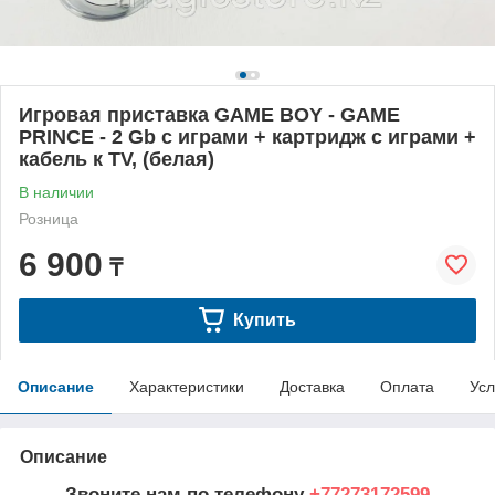
Игровая приставка GAME BOY - GAME
PRINCE - 2 Gb с играми + картридж с играми +
кабель к TV, (белая)
В наличии
Розница
6 900
₸
Купить
Описание
Характеристики
Доставка
Оплата
Усл
Описание
Звоните нам по телефону
+77273172599