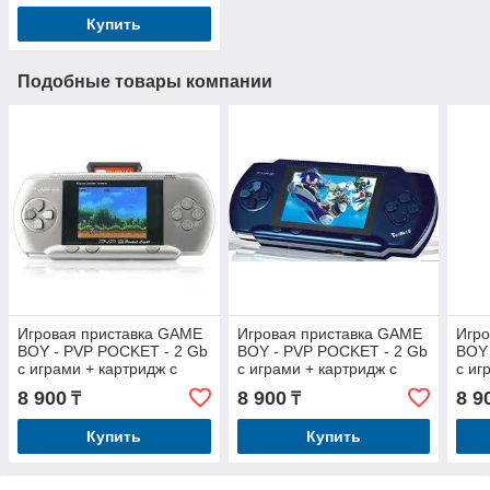
Купить
Подобные товары компании
Игровая приставка GAME
Игровая приставка GAME
Игро
BOY - PVP POCKET - 2 Gb
BOY - PVP POCKET - 2 Gb
BOY 
с играми + картридж с
с играми + картридж с
с иг
играми + кабель к TV,
играми + кабель к TV,
игра
8 900
8 900
8 9
₸
₸
(серая)
(синяя)
(чер
Купить
Купить