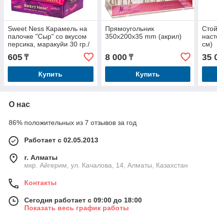
Sweet Ness Карамель на
Прямоугольник
Стой
палочке "Сыр" со вкусом
350x200x35 mm (акрил)
наст
персика, маракуйи 30 гр./
см)
Упаковка 36 шт./ Россия
605
8 000
35 
₸
₸
Купить
Купить
О нас
86% положительных из 7 отзывов за год
Работает с 02.05.2013
г. Алматы
мкр. Айгерим, ул. Качалова, 14, Алматы, Казахстан
Контакты
Сегодня работает с 09:00 до 18:00
Показать весь график работы