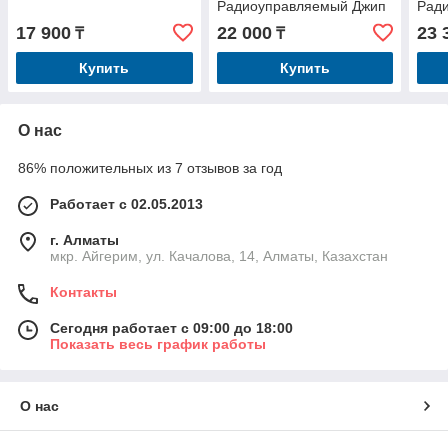
Радиоуправляемый Джип
Рад
Внедорожник Амфибия
скор
17 900
22 000
23 
₸
₸
Гига
200
Купить
Купить
О нас
86% положительных из 7 отзывов за год
Работает с 02.05.2013
г. Алматы
мкр. Айгерим, ул. Качалова, 14, Алматы, Казахстан
Контакты
Сегодня работает с 09:00 до 18:00
Показать весь график работы
О нас