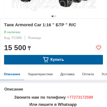
Танк Armored Car 1:16 " БТР " R/C
В наличии
Код: FC085
Розница
15 500
₸
Купить
Описание
Характеристики
Доставка
Оплата
Усл
Описание
Звоните нам по телефону
+77273172599
Или пишите в Whatsapp