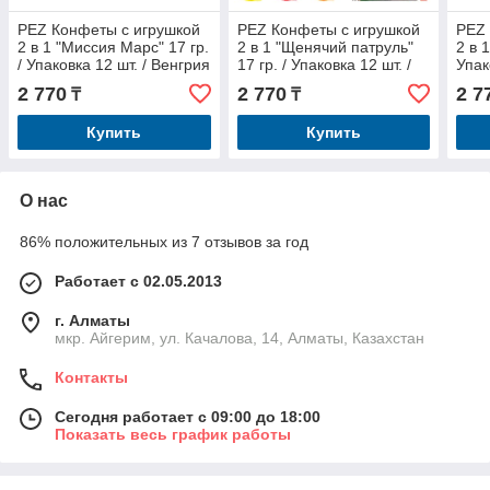
PEZ Конфеты с игрушкой
PEZ Конфеты с игрушкой
PEZ 
2 в 1 "Миссия Марс" 17 гр.
2 в 1 "Щенячий патруль"
2 в 
/ Упаковка 12 шт. / Венгрия
17 гр. / Упаковка 12 шт. /
Упак
Венгрия
2 770
2 770
2 7
₸
₸
Купить
Купить
О нас
86% положительных из 7 отзывов за год
Работает с 02.05.2013
г. Алматы
мкр. Айгерим, ул. Качалова, 14, Алматы, Казахстан
Контакты
Сегодня работает с 09:00 до 18:00
Показать весь график работы