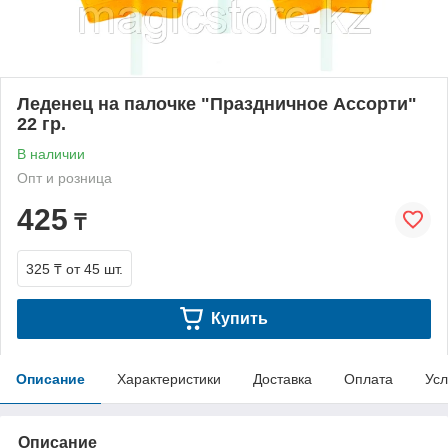
Леденец на палочке "Праздничное Ассорти"
22 гр.
В наличии
Опт и розница
425
₸
325 ₸
от 45 шт.
Купить
Описание
Характеристики
Доставка
Оплата
Усл
Описание