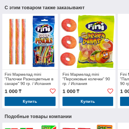
С этим товаром также заказывают
Fini Мармелад mini
Fini Мармелад mini
Fini
"Палочки Разноцветные в
"Персиковые колечки" 90
"Пал
сахаре" 90 гр. / Испания
гр. / Испания
90 г
1 000
1 000
1 0
₸
₸
Купить
Купить
Подобные товары компании