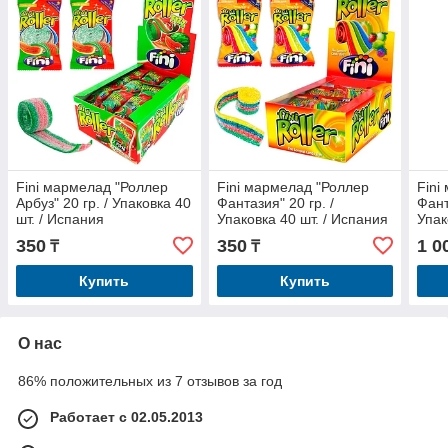
Fini мармелад "Роллер
Fini мармелад "Роллер
Fini
Арбуз" 20 гр. / Упаковка 40
Фантазия" 20 гр. /
Фант
шт. / Испания
Упаковка 40 шт. / Испания
Упак
350
350
1 0
₸
₸
Купить
Купить
О нас
86% положительных из 7 отзывов за год
Работает с 02.05.2013