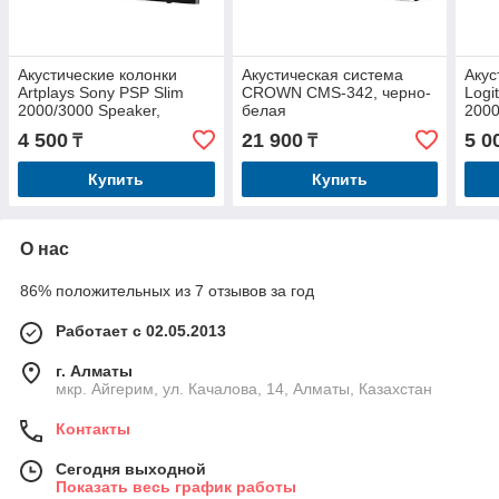
Акустические колонки
Акустическая система
Акус
Artplays Sony PSP Slim
CROWN CMS-342, черно-
Logi
2000/3000 Speaker,
белая
2000
черные
чер
4 500
21 900
5 0
₸
₸
Купить
Купить
О нас
86% положительных из 7 отзывов за год
Работает с 02.05.2013
г. Алматы
мкр. Айгерим, ул. Качалова, 14, Алматы, Казахстан
Контакты
Сегодня выходной
Показать весь график работы