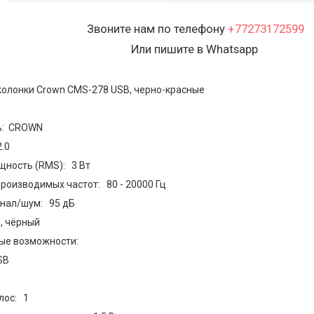
Звоните нам по телефону
+77273172599
Или пишите в Whatsapp
колонки Crown CMS-278 USB, черно-красные
ь: CROWN
.0
ность (RMS): 3 Вт
роизводимых частот: 80 - 20000 Гц
нал/шум: 95 дБ
, чёрный
ые возможности:
SB
лос: 1