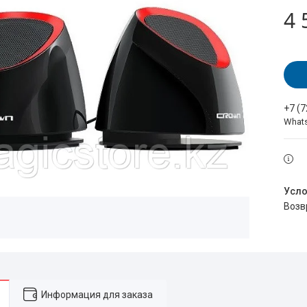
4 
+7 (
What
воз
Информация для заказа