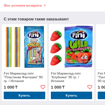
Все условия возврата
С этим товаром также заказывают
Fini Мармелад mini
Fini Мармелад mini
Fini
"Пластинки Фантазия" 90
"Клубника" 90 гр. /
"Пал
гр. / Испания
Испания
90 г
1 000
1 000
1 0
₸
₸
Купить
Купить