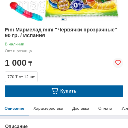
Fini Мармелад mini "Червячки прозрачные"
90 гр. / Испания
В наличии
Опт и розница
1 000
₸
770 ₸
от 12 шт.
Купить
Описание
Характеристики
Доставка
Оплата
Усл
Описание