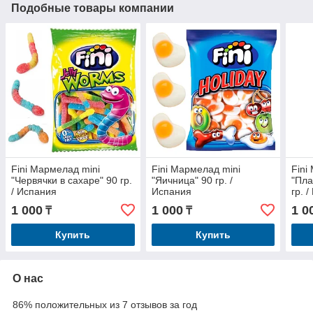
Подобные товары компании
Fini Мармелад mini
Fini Мармелад mini
Fini
"Червячки в сахаре" 90 гр.
"Яичница" 90 гр. /
"Пла
/ Испания
Испания
гр. 
1 000
1 000
1 0
₸
₸
Купить
Купить
О нас
86% положительных из 7 отзывов за год