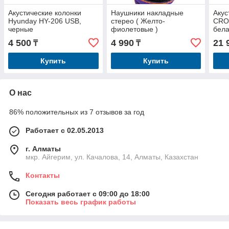
Акустические колонки
Наушники накладные
Акус
Hyunday HY-206 USB,
стерео ( Желто-
CRO
черные
фиолетовые )
бел
4 500
4 990
21 
₸
₸
Купить
Купить
О нас
86% положительных из 7 отзывов за год
Работает с 02.05.2013
г. Алматы
мкр. Айгерим, ул. Качалова, 14, Алматы, Казахстан
Контакты
Сегодня работает с 09:00 до 18:00
Показать весь график работы