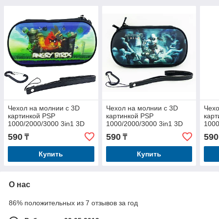
Чехол на молнии с 3D
Чехол на молнии с 3D
Чехо
картинкой PSP
картинкой PSP
карт
1000/2000/3000 3in1 3D
1000/2000/3000 3in1 3D
1000
picture, Angry Birds
picture, Assassins Creed
pict
590
590
590
₸
₸
Купить
Купить
О нас
86% положительных из 7 отзывов за год