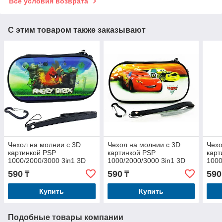
Все условия возврата
С этим товаром также заказывают
Чехол на молнии с 3D
Чехол на молнии с 3D
Чехо
картинкой PSP
картинкой PSP
карт
1000/2000/3000 3in1 3D
1000/2000/3000 3in1 3D
1000
picture, Angry Birds
picture, Cars 2
pict
590
590
590
₸
₸
Купить
Купить
Подобные товары компании