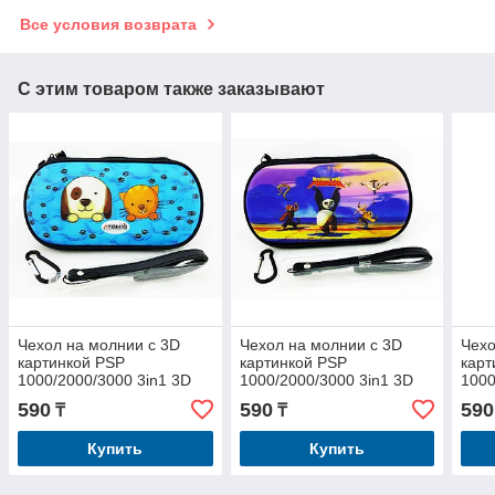
Все условия возврата
С этим товаром также заказывают
Чехол на молнии с 3D
Чехол на молнии с 3D
Чехо
картинкой PSP
картинкой PSP
карт
1000/2000/3000 3in1 3D
1000/2000/3000 3in1 3D
1000
picture, Собачка с
picture, Kung Fu Panda
pict
590
590
590
₸
₸
Котенком
Купить
Купить