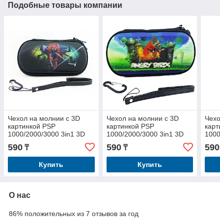
Подобные товары компании
Чехол на молнии с 3D
Чехол на молнии с 3D
Чехо
картинкой PSP
картинкой PSP
карт
1000/2000/3000 3in1 3D
1000/2000/3000 3in1 3D
1000
picture, Spider Man 4
picture, Angry Birds
pict
590
590
590
₸
₸
Купить
Купить
О нас
86% положительных из 7 отзывов за год