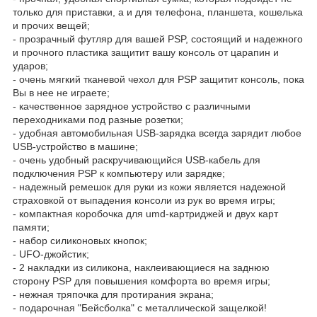
только для приставки, а и для телефона, планшета, кошелька
и прочих вещей;
- прозрачный футляр для вашей PSP, состоящий и надежного
и прочного пластика защитит вашу консоль от царапин и
ударов;
- очень мягкий тканевой чехол для PSP защитит консоль, пока
Вы в нее не играете;
- качественное зарядное устройство с различными
переходниками под разные розетки;
- удобная автомобильная USB-зарядка всегда зарядит любое
USB-устройство в машине;
- очень удобный раскручивающийся USB-кабель для
подключения PSP к компьютеру или зарядке;
- надежный ремешок для руки из кожи является надежной
страховкой от выпадения консоли из рук во время игры;
- компактная коробочка для umd-картриджей и двух карт
памяти;
- набор силиконовых кнопок;
- UFO-джойстик;
- 2 накладки из силикона, наклеивающиеся на заднюю
сторону PSP для повышения комфорта во время игры;
- нежная тряпочка для протирания экрана;
- подарочная "Бейсболка" с металлической защелкой!