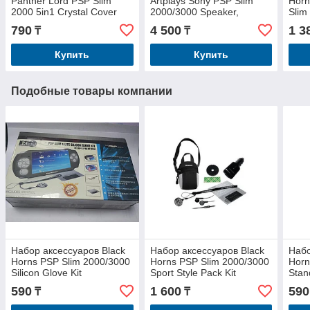
Panther Lord PSP Slim
Artplays Sony PSP Slim
Horn
2000 5in1 Crystal Cover
2000/3000 Speaker,
Slim
and Extra Button Kit
черные
Cha
790
4 500
1 3
₸
₸
Купить
Купить
Подобные товары компании
Набор аксессуаров Black
Набор аксессуаров Black
Набо
Horns PSP Slim 2000/3000
Horns PSP Slim 2000/3000
Horn
Silicon Glove Kit
Sport Style Pack Kit
Stan
590
1 600
590
₸
₸