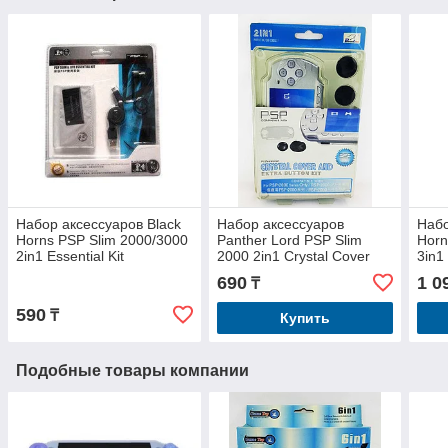
Набор аксессуаров Black
Набор аксессуаров
Набо
Horns PSP Slim 2000/3000
Panther Lord PSP Slim
Horn
2in1 Essential Kit
2000 2in1 Crystal Cover
3in1
and Extra Button Kit
690
1 0
₸
590
₸
Купить
Подобные товары компании