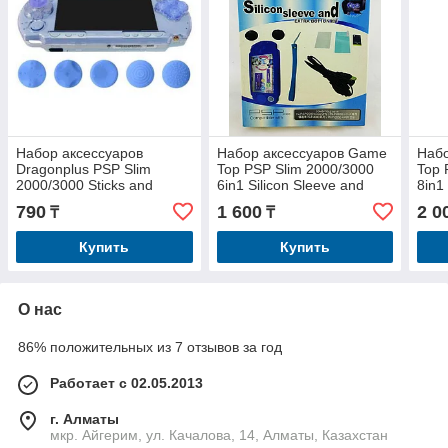
Набор аксессуаров
Набор аксессуаров Game
Наб
Dragonplus PSP Slim
Top PSP Slim 2000/3000
Top 
2000/3000 Sticks and
6in1 Silicon Sleeve and
8in1
Crystal Cover Advance
Extra Button Kit
Extra
790
1 600
2 0
₸
₸
Купить
Купить
О нас
86% положительных из 7 отзывов за год
Работает с 02.05.2013
г. Алматы
мкр. Айгерим, ул. Качалова, 14, Алматы, Казахстан