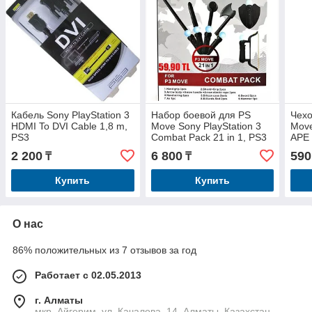
Кабель Sony PlayStation 3
Набор боевой для PS
Чехо
HDMI To DVI Cable 1,8 m,
Move Sony PlayStation 3
Move
PS3
Combat Pack 21 in 1, PS3
APE 
бана
2 200
6 800
590
₸
₸
Купить
Купить
О нас
86% положительных из 7 отзывов за год
Работает с 02.05.2013
г. Алматы
мкр. Айгерим, ул. Качалова, 14, Алматы, Казахстан