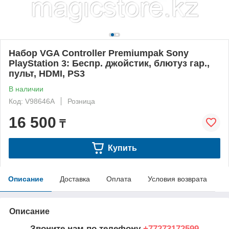
Набор VGA Controller Premiumpak Sony
PlayStation 3: Беспр. джойстик, блютуз гар.,
пульт, HDMI, PS3
В наличии
Код: V98646A
Розница
16 500
₸
Купить
Описание
Доставка
Оплата
Условия возврата
Описание
Звоните нам по телефону
+77273172599