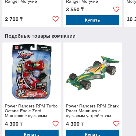
Ranger Могучие
Ranger Могучие
Мог
Рейнджеры
Рейнджеры
3 550
₸
2 700
10 
₸
Купить
Подобные товары компании
Power Rangers RPM Turbo
Power Rangers RPM Shark
Octane Eagle Zord
Racer Машинка с
Машинка с пусковым
пусковым устройством
устройством
4 300
4 300
₸
₸
Купить
Купить