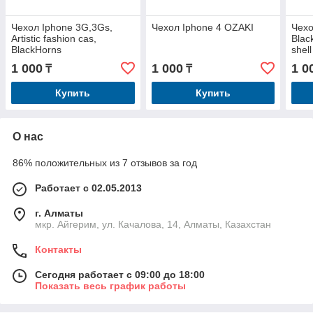
Чехол Iphone 3G,3Gs,
Чехол Iphone 4 OZAKI
Чехо
Artistic fashion cas,
Blac
BlackHorns
shell
1 000
1 000
1 0
₸
₸
Купить
Купить
О нас
86% положительных из 7 отзывов за год
Работает с 02.05.2013
г. Алматы
мкр. Айгерим, ул. Качалова, 14, Алматы, Казахстан
Контакты
Сегодня работает с 09:00 до 18:00
Показать весь график работы