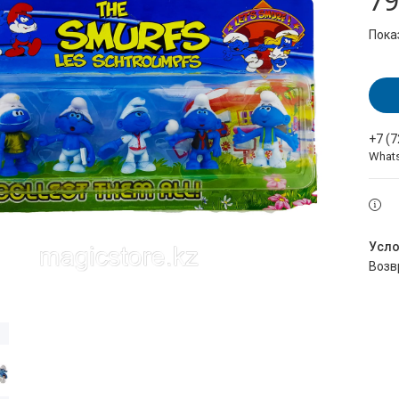
79
Пока
+7 (
What
воз