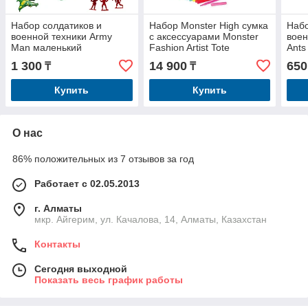
Набор солдатиков и
Набор Monster High сумка
Набо
военной техники Army
с аксессуарами Monster
воен
Man маленький
Fashion Artist Tote
Ants
1 300
14 900
650
₸
₸
Купить
Купить
О нас
86% положительных из 7 отзывов за год
Работает с 02.05.2013
г. Алматы
мкр. Айгерим, ул. Качалова, 14, Алматы, Казахстан
Контакты
Сегодня выходной
Показать весь график работы