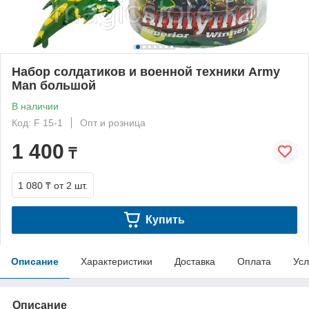
Набор солдатиков и военной техники Army
Man большой
В наличии
Код: F 15-1
Опт и розница
1 400
₸
1 080 ₸
от 2 шт.
Купить
Описание
Характеристики
Доставка
Оплата
Усл
Описание