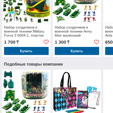
Набор солдатиков и
Набор солдатиков и
Набо
военной техники Military
военной техники Army
воен
Force 3 5004-1, пластик
Man маленький
Ants
1 700
1 300
650
₸
₸
Купить
Купить
Подобные товары компании