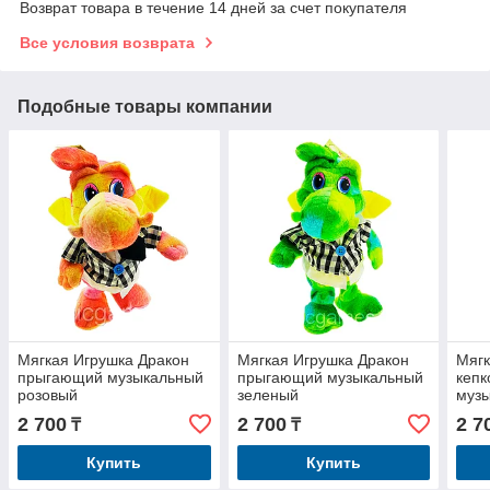
Возврат товара в течение 14 дней за счет покупателя
Все условия возврата
Подобные товары компании
Мягкая Игрушка Дракон
Мягкая Игрушка Дракон
Мягк
прыгающий музыкальный
прыгающий музыкальный
кеп
розовый
зеленый
муз
2 700
2 700
2 7
₸
₸
Купить
Купить