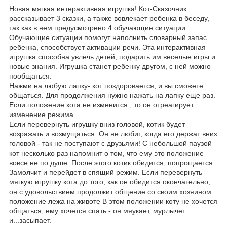
Новая мягкая интерактивная игрушка! Кот-Сказочник
рассказывает 3 сказки, а также вовлекает ребенка в беседу,
так как в нем предусмотрено 4 обучающие ситуации.
Обучающие ситуации помогут наполнить словарный запас
ребенка, способствует активации речи. Эта интерактивная
игрушка способна увлечь детей, подарить им веселые игры и
новые знания. Игрушка станет ребенку другом, с ней можно
пообщаться.
Нажми на любую лапку- кот поздоровается, и вы сможете
общаться. Для продолжения нужно нажать на лапку еще раз.
Если положение кота не изменится , то он отреагирует
изменение режима.
Если перевернуть игрушку вниз головой, котик будет
возражать и возмущаться. Он не любит, когда его держат вниз
головой - так не поступают с друзьями! С небольшой паузой
кот несколько раз напомнит о том, что ему это положение
вовсе не по душе. После этого котик обидится, попрощается.
Замолчит и перейдет в спящий режим. Если перевернуть
мягкую игрушку кота до того, как он обидится окончательно,
он с удовольствием продолжит общение со своим хозяином.
положение лежа на животе В этом положении коту не хочется
общаться, ему хочется спать - он мяукает, мурлычет
и...засыпает.