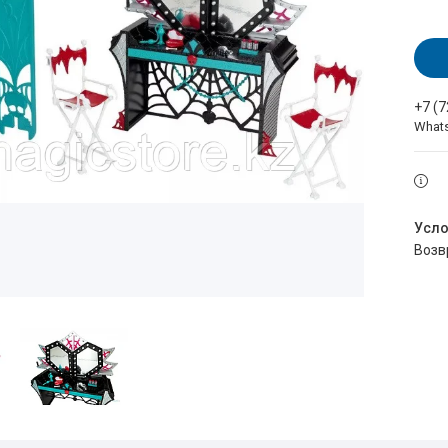
+7 (
What
воз