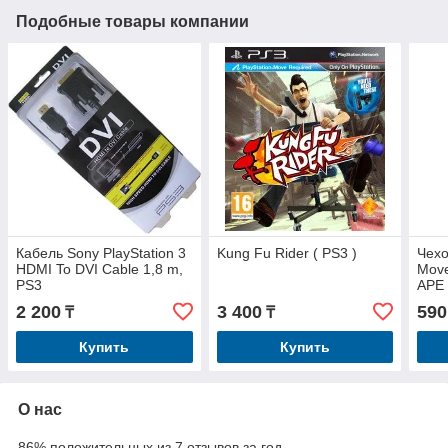
Подобные товары компании
Кабель Sony PlayStation 3
Kung Fu Rider ( PS3 )
Чехо
HDMI To DVI Cable 1,8 m,
Move
PS3
APE 
бана
2 200
3 400
590
₸
₸
Купить
Купить
О нас
86% положительных из 7 отзывов за год