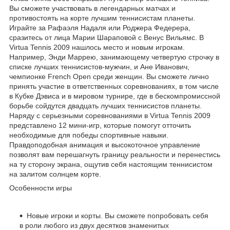
Вы сможете участвовать в легендарных матчах и
противостоять на корте лучшим теннисистам планеты.
Играйте за Рафаэля Надаля или Роджера Федерера,
сразитесь от лица Марии Шараповой с Венус Вильямс. В
Virtua Tennis 2009 нашлось место и новым игрокам.
Например, Энди Маррею, занимающему четвертую строчку в
списке лучших теннисистов-мужчин, и Ане Иванович,
чемпионке French Open среди женщин. Вы сможете лично
принять участие в ответственных соревнованиях, в том числе
в Кубке Дэвиса и в мировом турнире, где в бескомпромиссной
борьбе сойдутся двадцать лучших теннисистов планеты.
Наряду с серьезными соревнованиями в Virtua Tennis 2009
представлено 12 мини-игр, которые помогут отточить
необходимые для победы спортивные навыки.
Правдоподобная анимация и высокоточное управление
позволят вам перешагнуть границу реальности и перенестись
на ту сторону экрана, ощутив себя настоящим теннисистом
на залитом солнцем корте.
Особенности игры
Новые игроки и корты. Вы сможете попробовать себя
в роли любого из двух десятков знаменитых