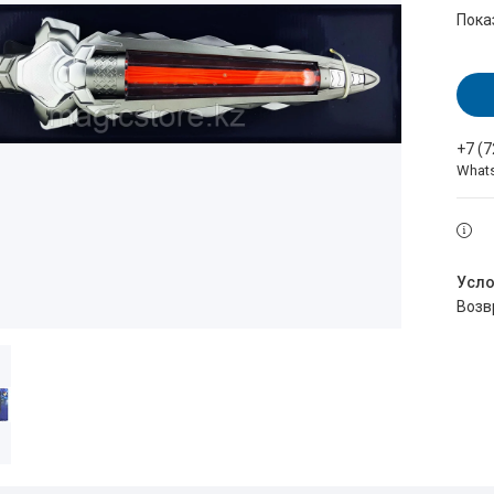
Пока
+7 (
What
воз