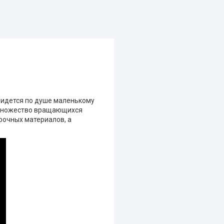
ридется по душе маленькому
а множество вращающихся
рочных материалов, а