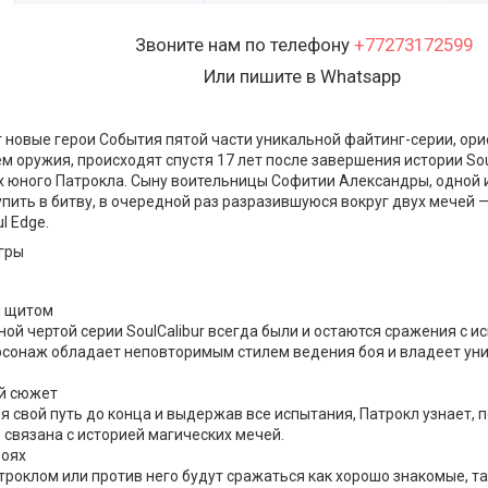
Звоните нам по телефону
+77273172599
Или пишите в Whatsapp
т новые герои События пятой части уникальной файтинг-серии, ори
 оружия, происходят спустя 17 лет после завершения истории Soul
х юного Патрокла. Сыну воительницы Софитии Александры, одной и
пить в битву, в очередной раз разразившуюся вокруг двух мечей — 
l Edge.
гры
и щитом
ой чертой серии SoulCalibur всегда были и остаются сражения с 
сонаж обладает неповторимым стилем ведения боя и владеет ун
й сюжет
 свой путь до конца и выдержав все испытания, Патрокл узнает, 
связана с историей магических мечей.
роях
троклом или против него будут сражаться как хорошо знакомые, т