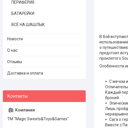
ПЕРИФЕРИЯ
БАТАРЕЙКИ
ВСЁ НА ШАШЛЫК
В бой вступаю
Новости
использованием
о путешествия
О нас
предстоит всту
проклятого Sou
Отзывы
Особенности и
Доставка и оплата
С мечом 
Отличительн
Каждый пер
броней.
Эпически
Лишь пройдя
неразрывно 
ТМ "Magic Sweets&Toys&Games"
Сага о ге
Вместе с Па