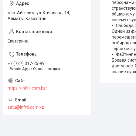
персонажи —
странствующ
мкр. Айгерим, ул. Качалова, 14,
обширному 
Алматы, Казахстан
своему вкус
Свобода 
Одной из ф
перемещения
Екатерина
выбирая наи
герои смог
Файтинг 
Боевая сист
+7 (727) 317-25-99
доступнее.
Whats App / Отдел продаж
звание лучш
https://infini.com.kz/
satu@infini.com.kz