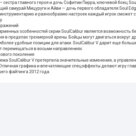
 сестра главного героя и дочь Софитии Пирра, ключевой боец Soul
ий самурай Мицуруги и Айви — дочь первого обладателя Soul Edge
инструментарию и разнообразию настроек каждый игрок сможет с
у.
сражений
ирменных особенностей серии SoulCalibur является возможность б
 в пределах трехмерной арены. Бойцы могут двигаться вокруг дру
более удобные позиции для атаки. SoulCalibur V дарит еще больш
ут перемещаться в восьми направлениях.
нового поколения
ема SoulCalibur V претерпела значительные изменения, а управле
 Отличная графика и впечатляющие спецэффекты делают игру гла
его файтинга 2012 года.