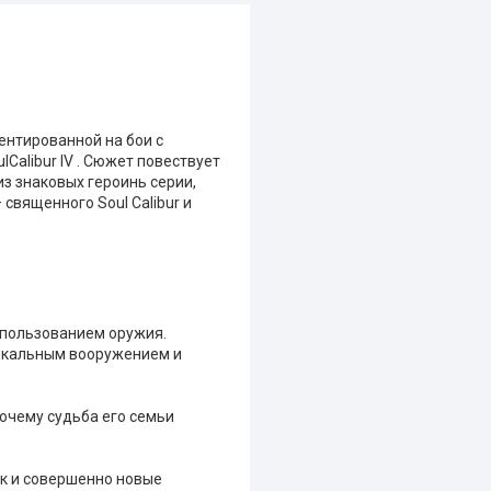
ентированной на бои с
Calibur IV . Сюжет повествует
з знаковых героинь серии,
священного Soul Calibur и
использованием оружия.
икальным вооружением и
почему судьба его семьи
ак и совершенно новые