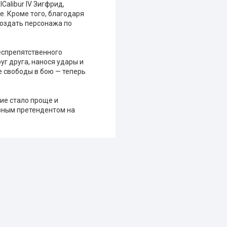
Calibur IV Зигфрид,
. Кроме того, благодаря
оздать персонажа по
еспрепятственного
г друга, нанося удары и
е свободы в бою — теперь
ние стало проще и
вным претендентом на