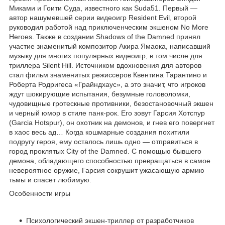
Миками и Гоити Суда, известного как Suda51. Первый —
автор нашумевшей серии видеоигр Resident Evil, второй
руководил работой над приключенческим экшеном No More
Heroes. Также в создании Shadows of the Damned принял
участие знаменитый композитор Акира Ямаока, написавший
музыку для многих популярных видеоигр, в том числе для
триллера Silent Hill. Источником вдохновения для авторов
стал фильм знаменитых режиссеров Квентина Тарантино и
Роберта Родригеса «Грайндхаус», а это значит, что игроков
ждут шокирующие испытания, безумные головоломки,
чудовищные гротескные противники, безостановочный экшен
и черный юмор в стиле панк-рок. Его зовут Гарсия Хотспур
(Garcia Hotspur), он охотник на демонов, и гнев его повергнет
в хаос весь ад… Когда кошмарные создания похитили
подругу героя, ему осталось лишь одно — отправиться в
город проклятых City of the Damned. С помощью бывшего
демона, обладающего способностью превращаться в самое
невероятное оружие, Гарсия сокрушит ужасающую армию
тьмы и спасет любимую.
Особенности игры
Психологический экшен-триллер от разработчиков