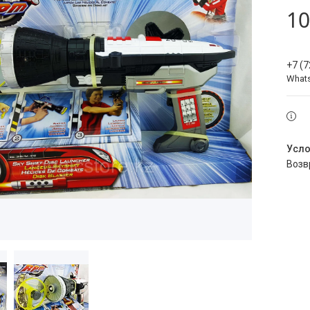
10
+7 (
What
воз