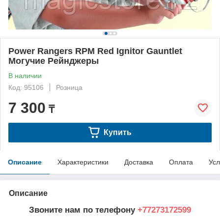
Power Rangers RPM Red Ignitor Gauntlet
Могучие Рейнджеры
В наличии
Код: 95106
Розница
7 300
₸
Купить
Описание
Характеристики
Доставка
Оплата
Усл
Описание
Звоните нам по телефону
+77273172599