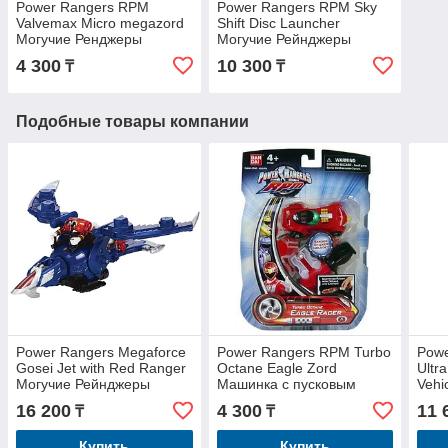
Power Rangers RPM
Power Rangers RPM Sky
Valvemax Micro megazord
Shift Disc Launcher
Могучие Ренджеры
Могучие Рейнджеры
4 300
10 300
₸
₸
Подобные товары компании
Power Rangers Megaforce
Power Rangers RPM Turbo
Powe
Gosei Jet with Red Ranger
Octane Eagle Zord
Ultr
Могучие Рейнджеры
Машинка с пусковым
Vehi
устройством
Рей
16 200
4 300
11 
₸
₸
Купить
Купить