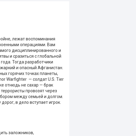
 войне, лежат воспоминания
с военными операциями. Вам
 самого дисциплинированного и
итвы и сразиться с глобальной
 года. Тогда разработчики
 жаркий и опасный Афганистан.
ных горячих точках планеты,
or Warfighter — солдат U.S. Tier
ке отнюдь не сахар — брак
а террористы провозят через
ыбором между семьей и долгом.
 дорог, в дело вступает игрок.
дить заложников,