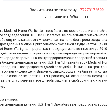
Звоните нам по телефону
+77273172599
Или пишите в Whatsapp
а Medal of Honor Warfighter , новейшего шутера о «реалистичной»
го подразделения U.S. Tier 1 Operators, не понаслышке знакомых 
ебе ощутить, каково это — сражаться на поле боя в роли солдата
дразделения в мире. Приготовьтесь оказаться в гуще настоящей б
 of Honor Warfighter продолжает традиции, заложенные в игре 2010
 действия, перенеся игроков из Европы периода Второй мировой в
ет череда современных контртеррористических операций в различ
т бойцов спецподразделения U.S. Tier 1. Главный герой Medal of Hon
роповедник — возвращается домой со службы. Но жизнь на граждан
, а жизнь лишена цели. Впрочем, бывших солдат не бывает, и когд
ельно опасное вещество PETN, Проповедник оказывается перед в
равляется устранить угрозу, чтобы защитить свой дом и тех, кто ему
гры
чим точкам»
ов спецподразделения U.S. Tier 1 Operators вам предстоит освобо