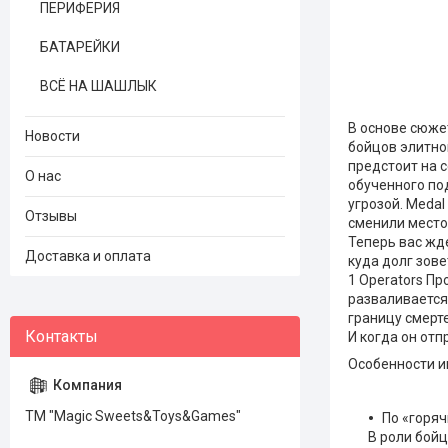
ПЕРИФЕРИЯ
БАТАРЕЙКИ
ВСЁ НА ШАШЛЫК
В основе сюжет
Новости
бойцов элитно
предстоит на с
О нас
обученного по
угрозой. Medal
Отзывы
сменили место
Теперь вас жд
Доставка и оплата
куда долг зове
1 Operators П
разваливается
границу смерт
И когда он отп
Особенности и
ТМ "Magic Sweets&Toys&Games"
По «горя
В роли бойц