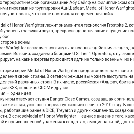
х террористической организацией Абу Сайяф на филиппинском ост
ими пиратами из группировки Аш-Шабаат. Medal of Honor Warfight
 почувствовать, что такое настоящая современная война.
2
dal of Honor Warfighter лежит знаменитая технология Frostbite 2, 
й уровень графики и звука, прекрасно дополняющие ощущение по
 боя.
 сторона войны
nor Warfighter позволяет взглянуть на военные действия с еще одн
семей. История, созданная бойцами U.S. Tier 1 Operators, с пугаю
ирует, на какие жертвы приходится идти не только военным, но и
у!
стории серии Medal of Honor Warfighter предоставляет вам шанс о
деления своей страны. В сетевом режиме вы можете выступить на 
елений различных стран. В их числе, российская «Альфа», британ
кая KSK, польская GROM и другие.
дия — одна идея
ку игры отвечает студия Danger Close Games, создавшая оригиналь
а также люди, успешно «перезапустившие» серию в 2010 году. В со
, работавшие ранее в DICE, Treyarch и других компаниях, созда
ти. В основеMedal of Honor Warfighter — единое видение того, как
ой и преисполненной уважения к солдатам, эмоциональной, дост