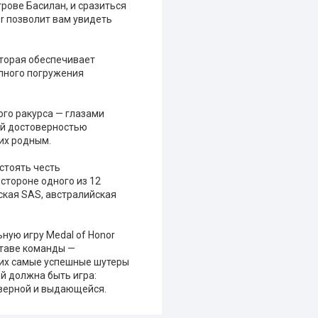
рове Басилан, и сразиться
er позволит вам увидеть
которая обеспечивает
лного погружения
ого ракурса — глазами
щей достоверностью
 их родным.
тстоять честь
стороне одного из 12
ская SAS, австралийская
ную игру Medal of Honor
ставе команды —
ющих самые успешные шутеры
ой должна быть игра:
оверной и выдающейся.