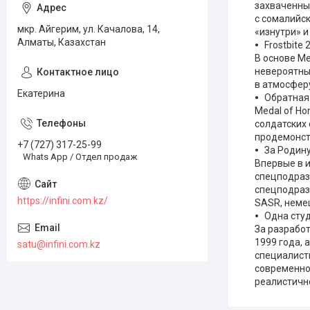
захваченны
с сомалийск
мкр. Айгерим, ул. Качалова, 14,
«изнутри» и
Алматы, Казахстан
Frostbite 
В основе Me
невероятны
в атмосферу
Екатерина
Обратная
Medal of Ho
солдатских 
продемонстр
+7 (727) 317-25-99
За Родин
Whats App / Отдел продаж
Впервые в и
спецподраз
спецподразд
https://infini.com.kz/
SASR, немец
Одна сту
За разработ
1999 года, 
satu@infini.com.kz
специалисты
современнос
реалистичн