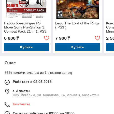
Набор боевой для PS
Lego The Lord of the Rings
Конс
Move Sony PlayStation 3
( PS3 )
Cons
Combat Pack 21 in 1, PS3
Мини
(мет
6 800
7 900
2 5
₸
₸
Купить
Купить
О нас
86% положительных из 7 отзывов за год
Работает с 02.05.2013
г. Алматы
мкр. Айгерим, ул. Качалова, 14, Алматы, Казахстан
Контакты
Сегодня работает с 09:00 до 18:00