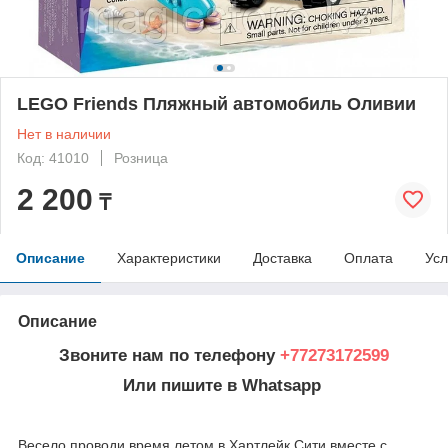
LEGO Friends Пляжный автомобиль Оливии
Нет в наличии
Код: 41010
Розница
2 200
₸
Описание
Характеристики
Доставка
Оплата
Усл
Описание
Звоните нам по телефону
+77273172599
Или пишите в Whatsapp
Весело проводи время летом в Хартлейк Сити вместе с