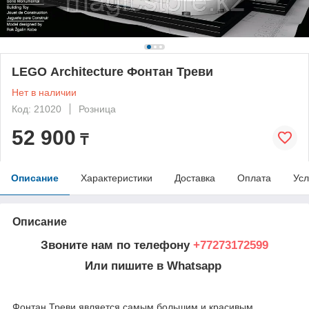
LEGO Architecture Фонтан Треви
Нет в наличии
Код: 21020
Розница
52 900
₸
Описание
Характеристики
Доставка
Оплата
Усл
Описание
Звоните нам по телефону
+77273172599
Или пишите в Whatsapp
Фонтан Треви является самым большим и красивым