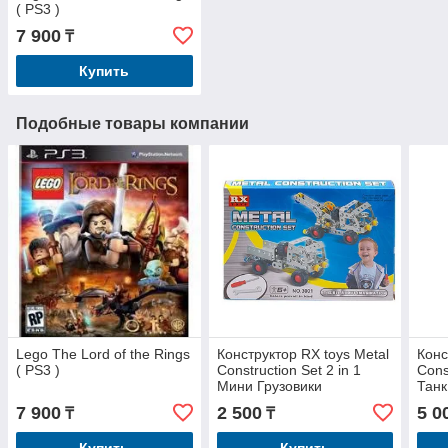
( PS3 )
7 900
₸
Купить
Подобные товары компании
Lego The Lord of the Rings
Конструктор RX toys Metal
Конс
( PS3 )
Construction Set 2 in 1
Cons
Мини Грузовики
Танк
(металлический)
(мет
7 900
2 500
5 0
₸
₸