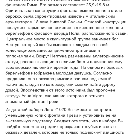
фонтаном Рима. Его размер составляет 25,9х19,8 м.
Оригинальная конструкция фонтана, выполненная в стиле
барокко, была спроектирована известным итальянским
архитектором 18 века Николой Сальви. Основой конструкции
послужило гармоничное слияние величественных колонн и
барельефов с фасадом дворца Поли, расположенного сзади.
Центральное место в скульптурной группе занимает бог
Нептун, который как бы выезжает к людям на своей
колеснице-раковине, запряжённой тритонами и
гиппокампами. Вокруг Нептуна размещены аллегорические
статуи, рассказывающие о величии бога и подчинении ему
всех морских явлений и времён года. На одном из боковых
барельефов изображена молодая девушка. Согласно
преданию, она показала римским воинам подземный
источник, следуя по которому, они смогли найти дорогу
домой. Впоследствии от этого источника был проложен
акведук Aqua Vigro, окончание которого и венчает
знаменитый фонтан Треви.
Из деталей набора Лего 21020 Вы сможете построить
уменьшенную копию фонтана Треви и установить её на
выставочную подставку. Следует отметить, что в наборе Вы
найдёте множество редких прозрачно-голубых и светло-
бежевых деталей, которые не только подчеркнут изящность