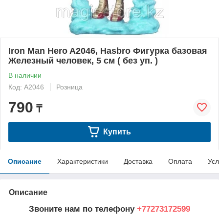
Iron Man Hero A2046, Hasbro Фигурка базовая
Железный человек, 5 см ( без уп. )
В наличии
Код: A2046
Розница
790
₸
Купить
Описание
Характеристики
Доставка
Оплата
Усл
Описание
Звоните нам по телефону
+77273172599