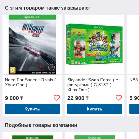
С этим товаром также заказывают
Need For Speed : Rivals (
Skylander Swap Force ( с
NBA 
Xbox One )
фигурками ) С-3137 (
Xbox One )
9 000
22 900
5 9
₸
₸
Купить
Купить
Подобные товары компании