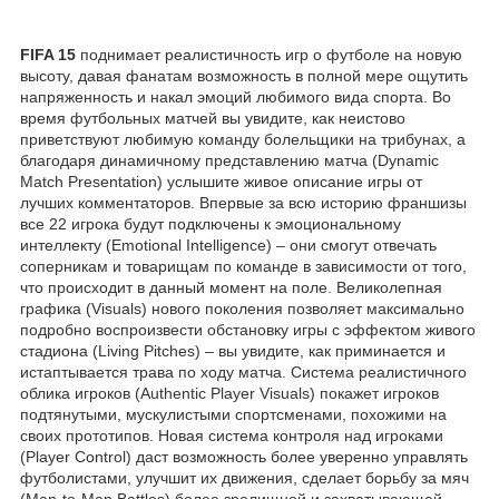
FIFA 15
поднимает реалистичность игр о футболе на новую
высоту, давая фанатам возможность в полной мере ощутить
напряженность и накал эмоций любимого вида спорта. Во
время футбольных матчей вы увидите, как неистово
приветствуют любимую команду болельщики на трибунах, а
благодаря динамичному представлению матча (Dynamic
Match Presentation) услышите живое описание игры от
лучших комментаторов. Впервые за всю историю франшизы
все 22 игрока будут подключены к эмоциональному
интеллекту (Emotional Intelligence) – они смогут отвечать
соперникам и товарищам по команде в зависимости от того,
что происходит в данный момент на поле. Великолепная
графика (Visuals) нового поколения позволяет максимально
подробно воспроизвести обстановку игры с эффектом живого
стадиона (Living Pitches) – вы увидите, как приминается и
истаптывается трава по ходу матча. Система реалистичного
облика игроков (Authentic Player Visuals) покажет игроков
подтянутыми, мускулистыми спортсменами, похожими на
своих прототипов. Новая система контроля над игроками
(Player Control) даст возможность более уверенно управлять
футболистами, улучшит их движения, сделает борьбу за мяч