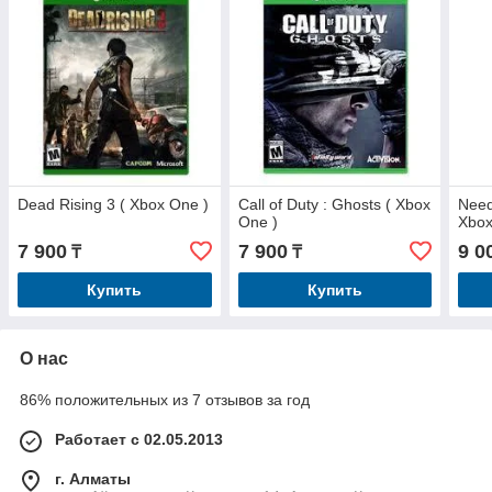
Dead Rising 3 ( Xbox One )
Call of Duty : Ghosts ( Xbox
Need
One )
Xbox
7 900
7 900
9 0
₸
₸
Купить
Купить
О нас
86% положительных из 7 отзывов за год
Работает с 02.05.2013
г. Алматы