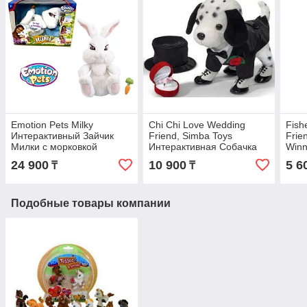
Emotion Pets Milky
Chi Chi Love Wedding
Fish
Интерактивный Зайчик
Friend, Simba Toys
Frie
Милки с морковкой
Интерактивная Собачка
Winn
Свадебный друг
Инте
24 900
10 900
5 6
₸
₸
Винн
Подобные товары компании