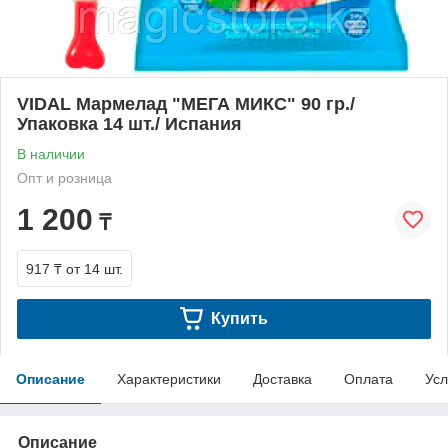
VIDAL Мармелад "МЕГА МИКС" 90 гр./
Упаковка 14 шт./ Испания
В наличии
Опт и розница
1 200
₸
917 ₸
от 14 шт.
Купить
Описание
Характеристики
Доставка
Оплата
Усл
Описание