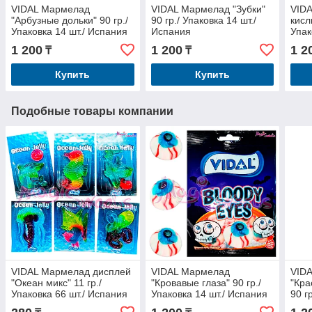
VIDAL Мармелад
VIDAL Мармелад "Зубки"
VID
"Арбузные дольки" 90 гр./
90 гр./ Упаковка 14 шт./
кисл
Упаковка 14 шт./ Испания
Испания
Упак
1 200
1 200
1 2
₸
₸
Купить
Купить
Подобные товары компании
VIDAL Мармелад дисплей
VIDAL Мармелад
VID
"Океан микс" 11 гр./
"Кровавые глаза" 90 гр./
"Кра
Упаковка 66 шт./ Испания
Упаковка 14 шт./ Испания
90 г
Исп