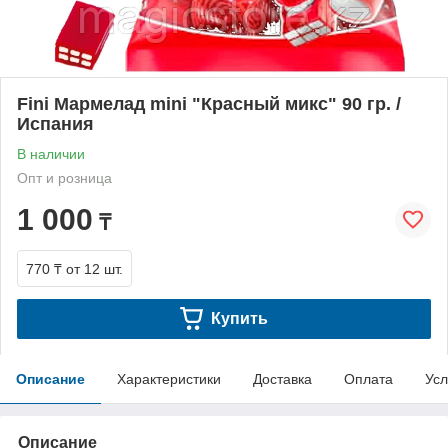
Fini Мармелад mini "Красный микс" 90 гр. /
Испания
В наличии
Опт и розница
1 000
₸
770 ₸
от 12 шт.
Купить
Описание
Характеристики
Доставка
Оплата
Усл
Описание