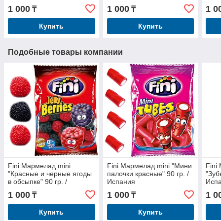
1 000
1 000
1 0
₸
₸
Купить
Купить
Подобные товары компании
Fini Мармелад mini
Fini Мармелад mini "Мини
Fini
"Красные и черные ягоды
палочки красные" 90 гр. /
"Зуб
в обсыпке" 90 гр. /
Испания
Исп
Испания
1 000
1 000
1 0
₸
₸
Купить
Купить