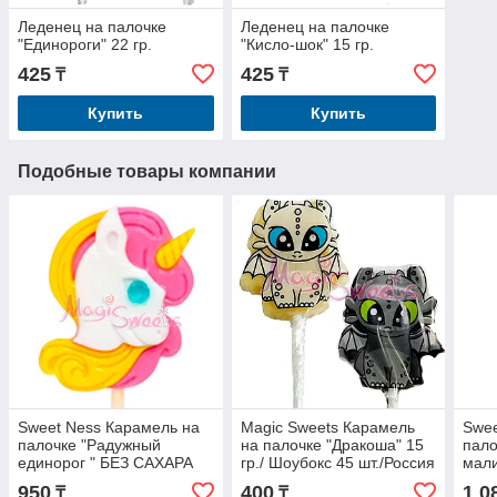
Леденец на палочке
Леденец на палочке
"Единороги" 22 гр.
"Кисло-шок" 15 гр.
425
425
₸
₸
Купить
Купить
Подобные товары компании
Sweet Ness Карамель на
Magic Sweets Карамель
Swee
палочке "Радужный
на палочке "Дракоша" 15
пало
единорог " БЕЗ САХАРА
гр./ Шоубокс 45 шт./Россия
мал
ЭКО 18 гр./ Упаковка 45
ЭКО 
950
400
1 0
₸
₸