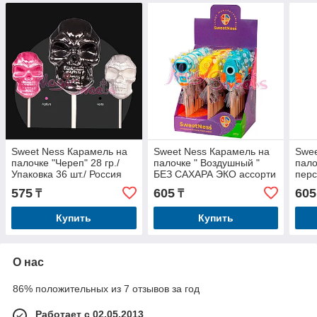
Sweet Ness Карамель на
Sweet Ness Карамель на
Swee
палочке "Череп" 28 гр./
палочке " Воздушный "
пало
Упаковка 36 шт./ Россия
БЕЗ САХАРА ЭКО ассорти
перс
15 гр./ Упаковка 36 шт./
Упак
575
605
605
₸
₸
Россия
Купить
Купить
О нас
86% положительных из 7 отзывов за год
Работает с 02.05.2013