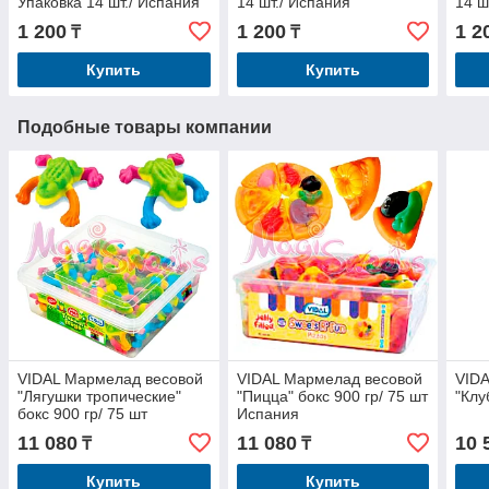
Упаковка 14 шт./ Испания
14 шт./ Испания
14 ш
1 200
1 200
1 2
₸
₸
Купить
Купить
Подобные товары компании
VIDAL Мармелад весовой
VIDAL Мармелад весовой
VID
"Лягушки тропические"
"Пицца" бокс 900 гр/ 75 шт
"Клу
бокс 900 гр/ 75 шт
Испания
Испания
11 080
11 080
10 
₸
₸
Купить
Купить