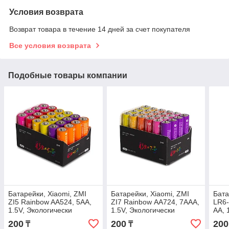
Условия возврата
Возврат товара в течение 14 дней за счет покупателя
Все условия возврата
Подобные товары компании
Батарейки, Xiaomi, ZMI
Батарейки, Xiaomi, ZMI
Бат
ZI5 Rainbow AA524, 5AA,
ZI7 Rainbow АА724, 7AAA,
LR6-
1.5V, Экологически
1.5V, Экологически
AA, 
безопасные / 24 шт в
безопасные / 24 шт в
в уп
200
200
200
₸
₸
упаковке
упаковке