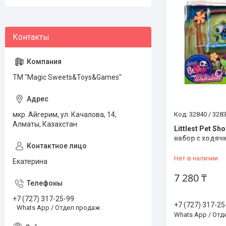
ТМ "Magic Sweets&Toys&Games"
мкр. Айгерим, ул. Качалова, 14,
32840 / 328
Алматы, Казахстан
Littlest Pet S
набор с ходяч
Нет в наличии
Екатерина
7 280 ₸
+7 (727) 317-25-99
+7 (727) 317-25
Whats App / Отдел продаж
Whats App / От