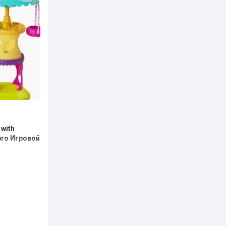
 with
bro Игровой