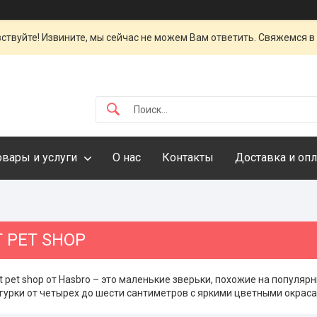
ствуйте! Извините, мы сейчас не можем Вам ответить. Свяжемся в
овары и услуги
О нас
Контакты
Доставка и опл
T PET SHOP
est pet shop от Hasbro – это маленькие зверьки, похожие на попул
урки от четырех до шести сантиметров с яркими цветными окрас