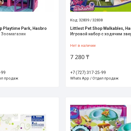
32839 / 32838
op Playtime Park, Hasbro
Littlest Pet Shop Walkables, H
р Зоомагазин
Игровой набор с ходячим зв
Такса
Нет в наличии
7 280 ₸
-99
+7 (727) 317-25-99
дел продаж
Whats App / Отдел продаж