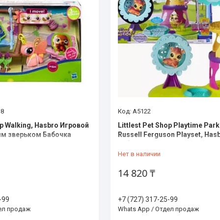
38
A5122
hop Walking, Hasbro Игровой
Littlest Pet Shop Playtime Park
им зверьком Бабочка
Russell Ferguson Playset, Has
набор Парк развлечений
Нет в наличии
14 820 ₸
-99
+7 (727) 317-25-99
дел продаж
Whats App / Отдел продаж